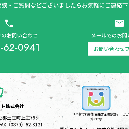
相談・ご質問などございましたらお気軽にご連絡下
call
mail
でのお問い合わせ
メールでのお問
-62-0941
お問い合わせ
ート株式会社
「子育て行動計画策定企業認証」
「か
小豆郡土庄町上庄765
第332号
 FAX（0879）62-3121