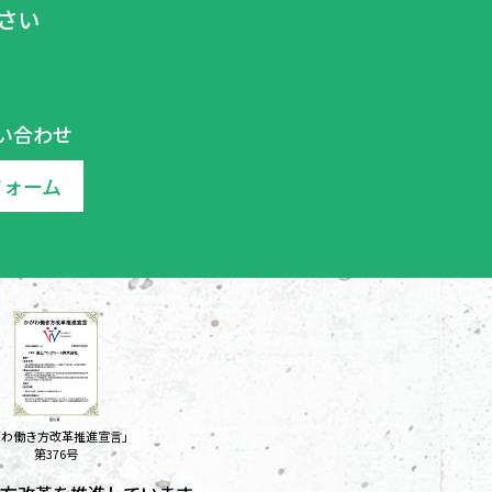
さい
い合わせ
フォーム
がわ働き方改革推進宣言」
第376号